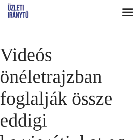
Videós
önéletrajzban
foglalják össze
eddigi