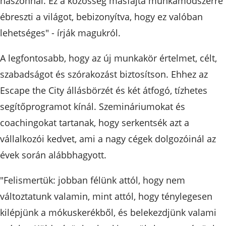
haszonnal. Ez a közösség másfajta munkamódszerre
ébreszti a világot, bebizonyítva, hogy ez valóban
lehetséges" - írják magukról.
A legfontosabb, hogy az új munkakör értelmet, célt,
szabadságot és szórakozást biztosítson. Ehhez az
Escape the City állásbörzét és két átfogó, tízhetes
segítőprogramot kínál. Szemináriumokat és
coachingokat tartanak, hogy serkentsék azt a
vállalkozói kedvet, ami a nagy cégek dolgozóinál az
évek során alábbhagyott.
"Felismertük: jobban félünk attól, hogy nem
változtatunk valamin, mint attól, hogy ténylegesen
kilépjünk a mókuskerékből, és belekezdjünk valami